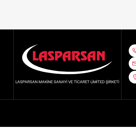
LASPARSAN MAKİNE SANAYİ VE TİCARET LİMİTED ŞİRKETİ