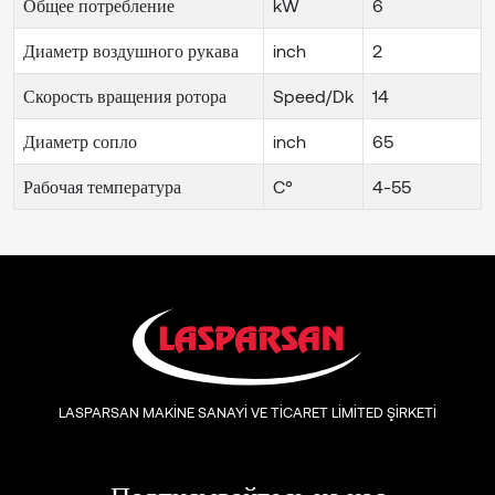
Общее потребление
kW
6
Диаметр воздушного рукава
inch
2
Скорость вращения ротора
Speed/Dk
14
Диаметр сопло
inch
65
Рабочая температура
C°
4-55
LASPARSAN MAKİNE SANAYİ VE TİCARET LİMİTED ŞİRKETİ
Подписывайтесь на нас