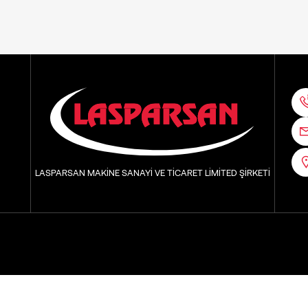
LASPARSAN MAKİNE SANAYİ VE TİCARET LİMİTED ŞİRKETİ