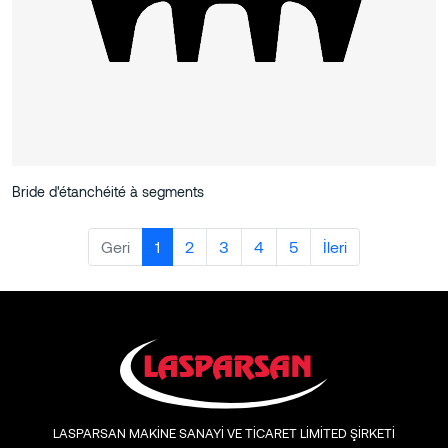
Bride d'étanchéité à segments
Geri
1
2
3
4
5
İleri
LASPARSAN MAKİNE SANAYİ VE TİCARET LİMİTED ŞİRKETİ