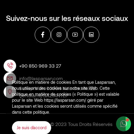
Suivez-nous sur les réseaux sociaux
+90 850 969 33 27
info@lasparsan.com
Politique en matière de cookies En tant que Lasparsan,
Sanayi Mah. 60004 Nolu Cad No:22
nous utilisons des cookies sur notre site Web. Cette
politique en matière de cookies (« Politique ») est valable
Şehitkamil/GAZİANTEP
pour le site Web https://lasparsan.com/ géré par
Lasparsan et les cookies seront utilisés comme spécifié
dans cette politique.
LASPARSAN © 2023 Tous Droits Réservés
Je suis d`accord