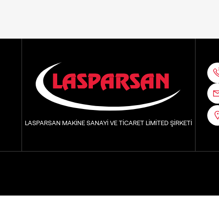
LASPARSAN MAKİNE SANAYİ VE TİCARET LİMİTED ŞİRKETİ