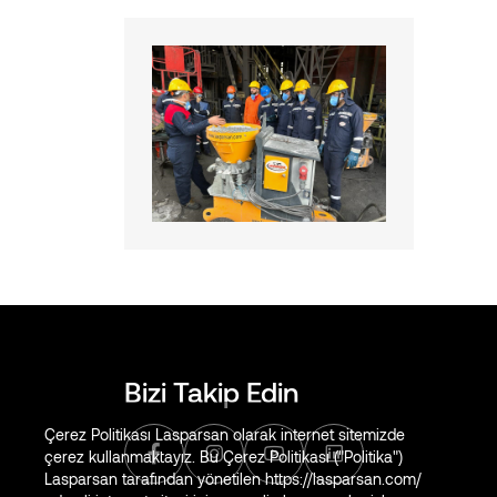
Bizi Takip Edin
Çerez Politikası Lasparsan olarak internet sitemizde
çerez kullanmaktayız. Bu Çerez Politikası ("Politika")
Lasparsan tarafından yönetilen https://lasparsan.com/