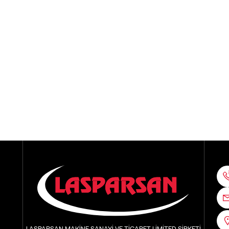
LASPARSAN MAKİNE SANAYİ VE TİCARET LİMİTED ŞİRKETİ