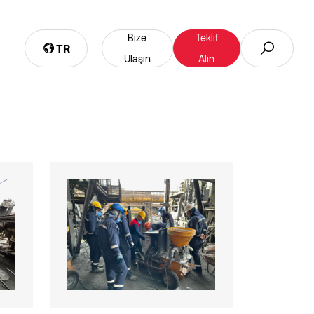
Bize
Teklif
TR
Ulaşın
Alın