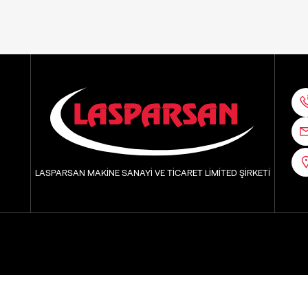
LASPARSAN MAKİNE SANAYİ VE TİCARET LİMİTED ŞİRKETİ