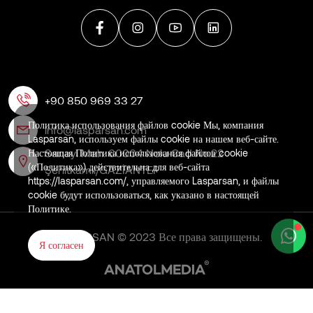
+90 850 969 33 27
Политика использования файлов cookie Мы, компания
info@lasparsan.com
Lasparsan, используем файлы cookie на нашем веб-сайте.
Sanayi Mah. 60004 Nolu Cad No:22
Настоящая Политика использования файлов cookie
(«Политика») действительна для веб-сайта
Şehitkamil/GAZİANTEP
https://lasparsan.com/, управляемого Lasparsan, и файлы
cookie будут использоваться, как указано в настоящей
Политике.
LASPARSAN © 2023 Все права защищены.
Я согласен