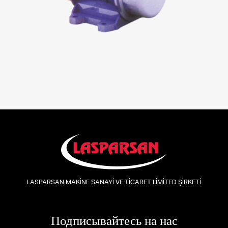
LASPARSAN MAKİNE SANAYİ VE TİCARET LİMİTED ŞİRKETİ
Подписывайтесь на нас