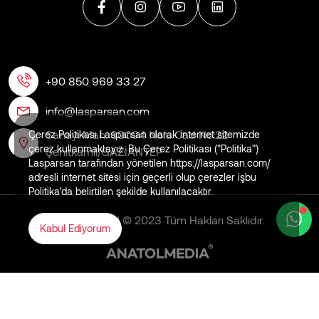
+90 850 969 33 27
info@lasparsan.com
Sanayi Mah. 60004 Nolu Cad No:22
Çerez Politikası Lasparsan olarak internet sitemizde
çerez kullanmaktayız. Bu Çerez Politikası ("Politika")
Şehitkamil/GAZİANTEP
Lasparsan tarafından yönetilen https://lasparsan.com/
adresli internet sitesi için geçerli olup çerezler işbu
Politika'da belirtilen şekilde kullanılacaktır.
LASPARSAN © 2023 Tüm Hakları Saklıdır.
Kabul Ediyorum