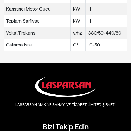
Karıştırıcı Motor Gücü
kW
11
Toplam Sarfiyat
kW
11
Voltaj/Frekans
v/hz
380/50-440/60
Çalışma Isısı
C°
10-50
LASPARSAN MAKİNE SANAYİ VE TİCARET LİMİTED ŞİRKETİ
Bizi Takip Edin