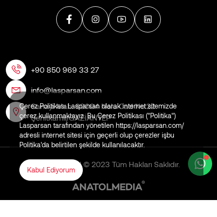
+90 850 969 33 27
info@lasparsan.com
Sanayi Mah. 60004 Nolu Cad No:22
Çerez Politikası Lasparsan olarak internet sitemizde
çerez kullanmaktayız. Bu Çerez Politikası ("Politika")
Şehitkamil/GAZİANTEP
Lasparsan tarafından yönetilen https://lasparsan.com/
adresli internet sitesi için geçerli olup çerezler işbu
Politika'da belirtilen şekilde kullanılacaktır.
LASPARSAN © 2023 Tüm Hakları Saklıdır.
Kabul Ediyorum