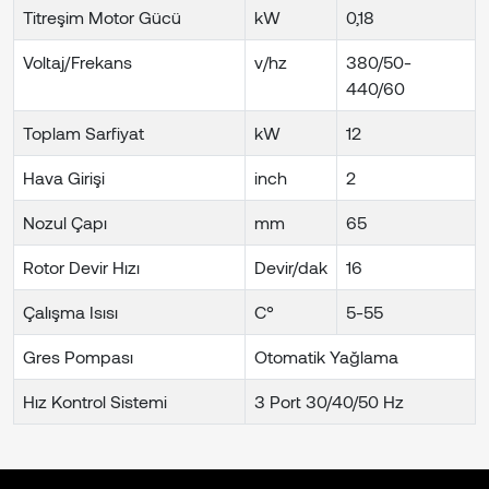
Titreşim Motor Gücü
kW
0,18
Voltaj/Frekans
v/hz
380/50-
440/60
Toplam Sarfiyat
kW
12
Hava Girişi
inch
2
Nozul Çapı
mm
65
Rotor Devir Hızı
Devir/dak
16
Çalışma Isısı
C°
5-55
Gres Pompası
Otomatik Yağlama
Hız Kontrol Sistemi
3 Port 30/40/50 Hz