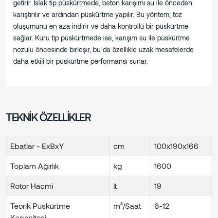
getirir. Islak tip püskürtmede, beton karışımı su ile önceden
karıştırılır ve ardından püskürtme yapılır. Bu yöntem, toz
oluşumunu en aza indirir ve daha kontrollü bir püskürtme
sağlar. Kuru tip püskürtmede ise, karışım su ile püskürtme
nozulu öncesinde birleşir, bu da özellikle uzak mesafelerde
daha etkili bir püskürtme performansı sunar.
TEKNİK ÖZELLİKLER
Ebatlar - ExBxY
cm
100x190x166
Toplam Ağırlık
kg
1600
Rotor Hacmi
lt
19
Teorik Püskürtme
m³/Saat
6-12
Kapasitesi