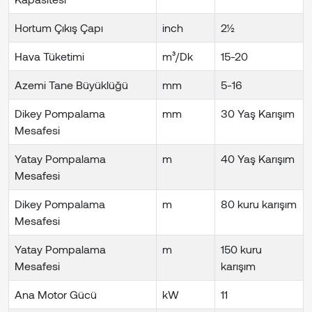
Hortum Çıkış Çapı
inch
2½
Hava Tüketimi
m³/Dk
15-20
Azemi Tane Büyüklüğü
mm
5-16
Dikey Pompalama
mm
30 Yaş Karışım
Mesafesi
Yatay Pompalama
m
40 Yaş Karışım
Mesafesi
Dikey Pompalama
m
80 kuru karışım
Mesafesi
Yatay Pompalama
m
150 kuru
Mesafesi
karışım
Ana Motor Gücü
kW
11