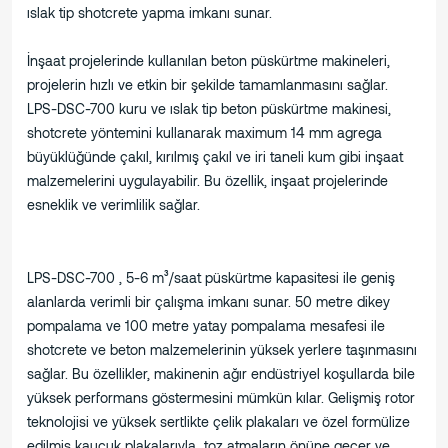
ıslak tip shotcrete yapma imkanı sunar.
İnşaat projelerinde kullanılan beton püskürtme makineleri,
projelerin hızlı ve etkin bir şekilde tamamlanmasını sağlar.
LPS-DSC-700 kuru ve ıslak tip beton püskürtme makinesi,
shotcrete yöntemini kullanarak maximum 14 mm agrega
büyüklüğünde çakıl, kırılmış çakıl ve iri taneli kum gibi inşaat
malzemelerini uygulayabilir. Bu özellik, inşaat projelerinde
esneklik ve verimlilik sağlar.
LPS-DSC-700 , 5-6 m³/saat püskürtme kapasitesi ile geniş
alanlarda verimli bir çalışma imkanı sunar. 50 metre dikey
pompalama ve 100 metre yatay pompalama mesafesi ile
shotcrete ve beton malzemelerinin yüksek yerlere taşınmasını
sağlar. Bu özellikler, makinenin ağır endüstriyel koşullarda bile
yüksek performans göstermesini mümkün kılar. Gelişmiş rotor
teknolojisi ve yüksek sertlikte çelik plakaları ve özel formülize
edilmiş kauçuk plakalarıyla toz atmaların önüne geçer ve