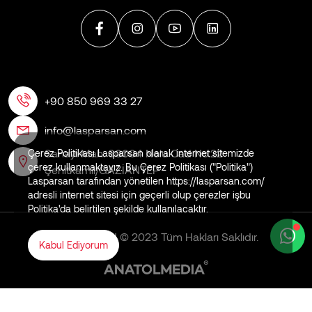
+90 850 969 33 27
info@lasparsan.com
Sanayi Mah. 60004 Nolu Cad No:22
Çerez Politikası Lasparsan olarak internet sitemizde
çerez kullanmaktayız. Bu Çerez Politikası ("Politika")
Şehitkamil/GAZİANTEP
Lasparsan tarafından yönetilen https://lasparsan.com/
adresli internet sitesi için geçerli olup çerezler işbu
Politika'da belirtilen şekilde kullanılacaktır.
LASPARSAN © 2023 Tüm Hakları Saklıdır.
Kabul Ediyorum