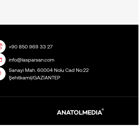
+90 850 969 33 27
info@lasparsan.com
Sanayi Mah. 60004 Nolu Cad No:22
Şehitkamil/GAZİANTEP