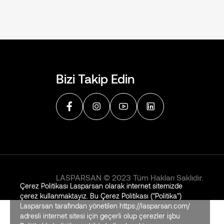
Bizi Takip Edin
LASPARSAN © 2023 Tüm Hakları Saklıdır.
Çerez Politikası Lasparsan olarak internet sitemizde
çerez kullanmaktayız. Bu Çerez Politikası ("Politika")
Lasparsan tarafından yönetilen https://lasparsan.com/
adresli internet sitesi için geçerli olup çerezler işbu