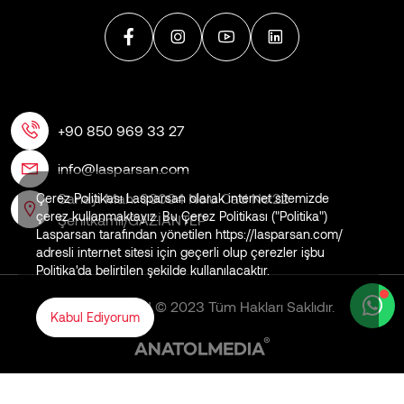
+90 850 969 33 27
info@lasparsan.com
Sanayi Mah. 60004 Nolu Cad No:22
Çerez Politikası Lasparsan olarak internet sitemizde
çerez kullanmaktayız. Bu Çerez Politikası ("Politika")
Şehitkamil/GAZİANTEP
Lasparsan tarafından yönetilen https://lasparsan.com/
adresli internet sitesi için geçerli olup çerezler işbu
Politika'da belirtilen şekilde kullanılacaktır.
LASPARSAN © 2023 Tüm Hakları Saklıdır.
Kabul Ediyorum