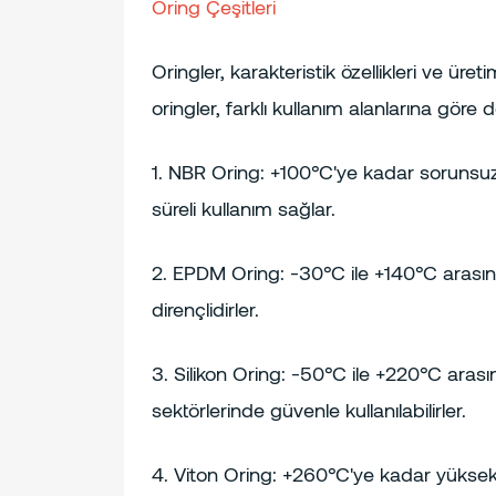
Oring Çeşitleri
Oringler, karakteristik özellikleri ve ür
oringler, farklı kullanım alanlarına göre de
1. NBR Oring: +100°C'ye kadar sorunsuz ça
süreli kullanım sağlar.
2. EPDM Oring: -30°C ile +140°C arasındak
dirençlidirler.
3. Silikon Oring: -50°C ile +220°C arasın
sektörlerinde güvenle kullanılabilirler.
4. Viton Oring: +260°C'ye kadar yüksek sı