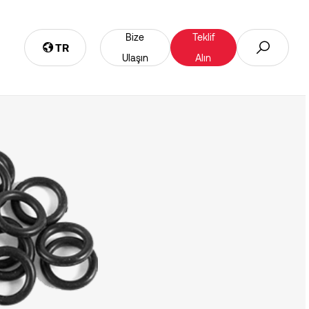
Bize
Teklif
TR
Ulaşın
Alın