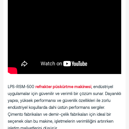
LPS-RSM-500
refrakter püskürtme makinesi
, endüstriyel
uygulamalar için güvenilir ve verimli bir çözüm sunar. Dayanıklı
yapısı, yüksek performansı ve güvenlik özellikleri ile zorlu
endüstriyel koşullarda dahi üstün performans sergiler.
Çimento fabrikaları ve demir-çelik fabrikaları için ideal bir
seçenek olan bu makine, işletmelerin verimliliğini artırırken
işletim maliyetlerini düşürür.