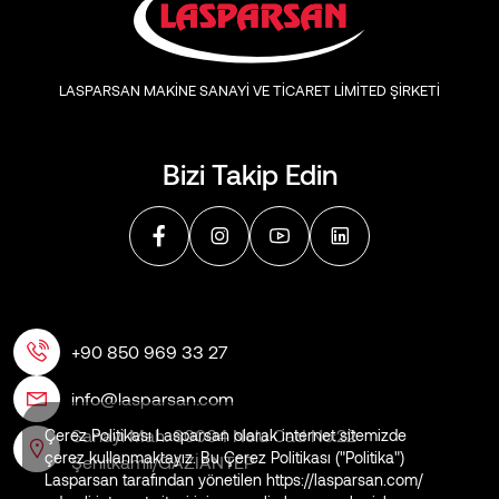
LASPARSAN MAKİNE SANAYİ VE TİCARET LİMİTED ŞİRKETİ
Bizi Takip Edin
+90 850 969 33 27
info@lasparsan.com
Sanayi Mah. 60004 Nolu Cad No:22
Çerez Politikası Lasparsan olarak internet sitemizde
çerez kullanmaktayız. Bu Çerez Politikası ("Politika")
Şehitkamil/GAZİANTEP
Lasparsan tarafından yönetilen https://lasparsan.com/