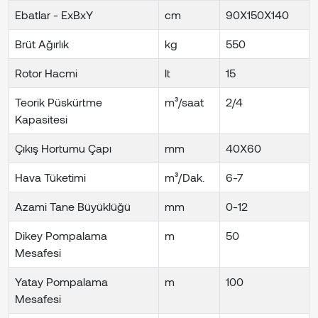
Ebatlar - ExBxY
cm
90X150X140
Brüt Ağırlık
kg
550
Rotor Hacmi
lt
15
Teorik Püskürtme
m³/saat
2/4
Kapasitesi
Çıkış Hortumu Çapı
mm
40X60
Hava Tüketimi
m³/Dak.
6-7
Azami Tane Büyüklüğü
mm
0-12
Dikey Pompalama
m
50
Mesafesi
Yatay Pompalama
m
100
Mesafesi