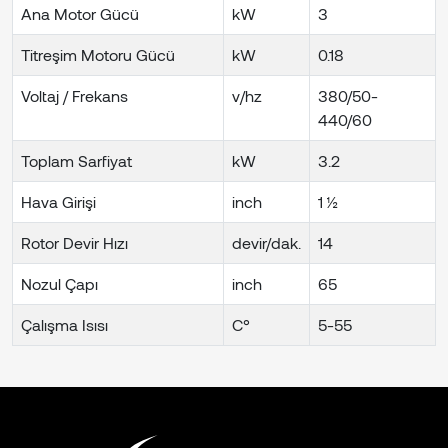
Ana Motor Gücü
kW
3
Titreşim Motoru Gücü
kW
0.18
Voltaj / Frekans
v/hz
380/50-
440/60
Toplam Sarfiyat
kW
3.2
Hava Girişi
inch
1 ½
Rotor Devir Hızı
devir/dak.
14
Nozul Çapı
inch
65
Çalışma Isısı
C°
5-55