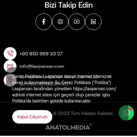
Bizi Takip Edin
+90 850 969 33 27
info@lasparsan.com
Sanayi Mah. 60004 Nolu Cad No:22
Çerez Politikası Lasparsan olarak internet sitemizde
çerez kullanmaktayız. Bu Çerez Politikası ("Politika")
Şehitkamil/GAZİANTEP
Lasparsan tarafından yönetilen https://lasparsan.com/
adresli internet sitesi için geçerli olup çerezler işbu
Politika'da belirtilen şekilde kullanılacaktır.
LASPARSAN © 2023 Tüm Hakları Saklıdır.
Kabul Ediyorum