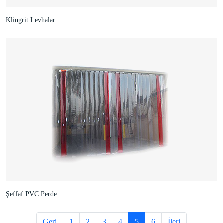
Klingrit Levhalar
Şeffaf PVC Perde
Geri
1
2
3
4
5
6
İleri