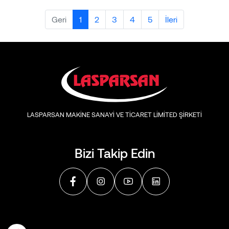
Geri
1
2
3
4
5
İleri
LASPARSAN MAKİNE SANAYİ VE TİCARET LİMİTED ŞİRKETİ
Bizi Takip Edin